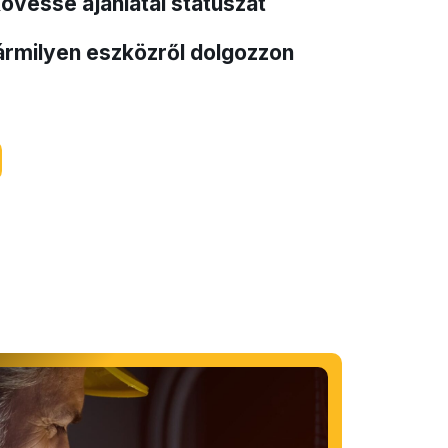
övesse ajánlatai státuszát
ármilyen eszközről dolgozzon