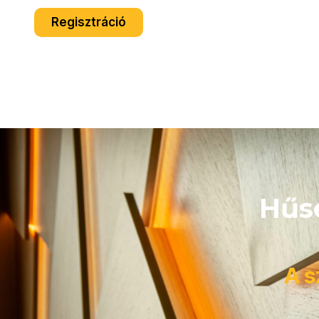
Regisztráció
Hűs
A s