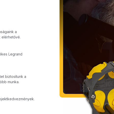
ságaink a
 elérhetővé.
tékes Legrand
et biztosítunk a
több munka.
rojektkedvezmények.