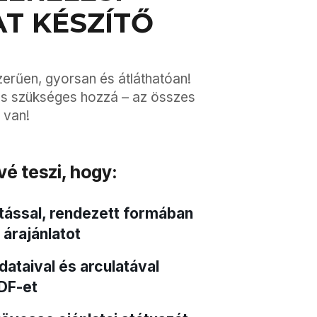
T KÉSZÍTŐ
zerűen, gyorsan és átláthatóan!
és szükséges hozzá – az összes
 van!
vé teszi, hogy:
tással, rendezett formában
 árajánlatot
dataival és arculatával
DF-et