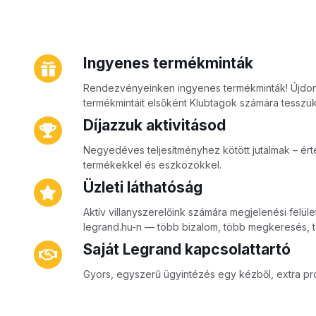
Ingyenes termékminták
Rendezvényeinken ingyenes termékminták! Újdon
termékmintáit elsőként Klubtagok számára tesszük
Díjazzuk aktivitásod
Negyedéves teljesítményhez kötött jutalmak – ér
termékekkel és eszközökkel.
Üzleti láthatóság
Aktív villanyszerelőink számára megjelenési felület
legrand.hu-n — több bizalom, több megkeresés, 
Saját Legrand kapcsolattartó
Gyors, egyszerű ügyintézés egy kézből, extra p