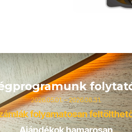
égprogramunk folytató
2026.05.01. – 2026.08.31.
zámlák folyamatosan feltölthet
Ajándékok hamarosan