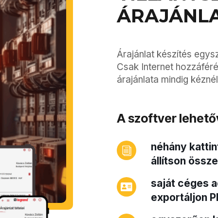
ÁRAJÁNLA
Árajánlat készítés egys
Csak Internet hozzáfér
árajánlata mindig kéznél
A szoftver lehető
néhány kattin
állítson össze
saját céges a
exportáljon P