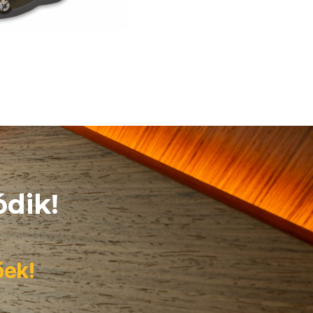
dik!
őek!