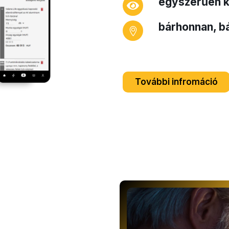
egyszerűen k
bárhonnan, b
További infromáció