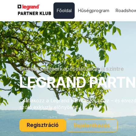
Főoldal
Hűségprogram
Roadsho
Emeljük partnerkapcsolatunkat új szintre
LEGRAND PARTN
Csatlakozz a Legrand Partner Klubhoz – és élvezd
szóló exkluzív előnyöket!
Regisztráció
Bejelentkezés