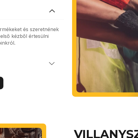
ermékeket és szeretnének
első kézből értesülni
inkról.
VILLANYS